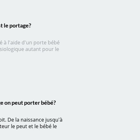
t le portage?
bé à l'aide d'un porte bébé
siologique autant pour le
ge on peut porter bébé?
soit. De la naissance jusqu'à
teur le peut et le bébé le