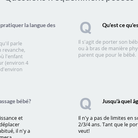
 pratiquer la langue des
Qu'est ce qu'es
Il s'agit de porter son bé
u'il parle
ou à bras de manière phy
n revanche,
parent que pour le bébé.
ù l'enfant
r (environ 4
 d'environ
massage bébé?
Jusqu'à quel â
issance et
Il n'y a pas de limites en 
déplacer
2/3/4 ans. Tant que le por
itué, il n'y a
veut!
lamera