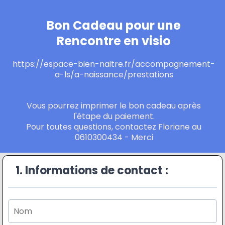
Bon Cadeau pour une
Rencontre en visio
https://espace-bien-naitre.fr/accompagnement-
a-ls/a-naissance/prestation
s
Vous pourrez imprimer le bon cadeau après
l'étape du paiement.
Pour toutes questions, contactez Floriane au
0610300434 - Merci
1. Informations de contact :