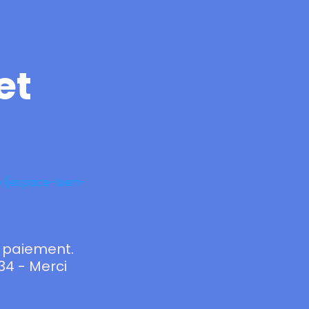
et
e (espace-bien-
u paiement.
34 - Merci