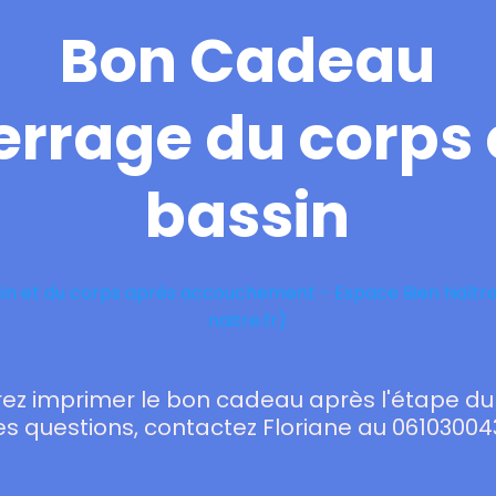
Bon Cadeau
errage du corps 
bassin
sin et du corps après accouchement - Espace Bien Naîtr
naitre.fr)
ez imprimer le bon cadeau après l'étape d
es questions, contactez Floriane au 06103004